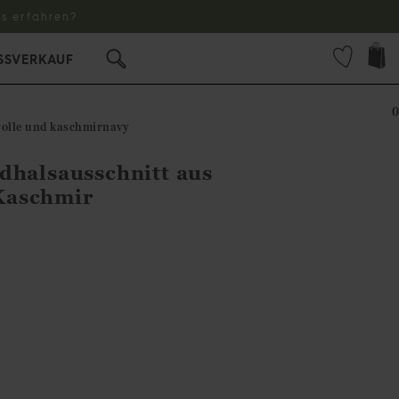
s erfahren?
SSVERKAUF
0
wolle und kaschmirnavy
dhalsausschnitt aus
Kaschmir