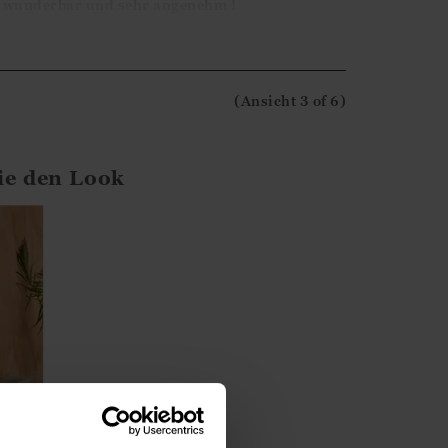
r, wunderbar und sehr angenehm !
ck.
(Ansicht
3
of 6
)
ss Sie nicht zufrieden mit dem Service sind. Ihr
ständige Abteilung weitergeleitet.
ie den Look