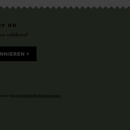
er an
rs erfahren?
NNIEREN
unsere
Datenschutzbestimmungen
.