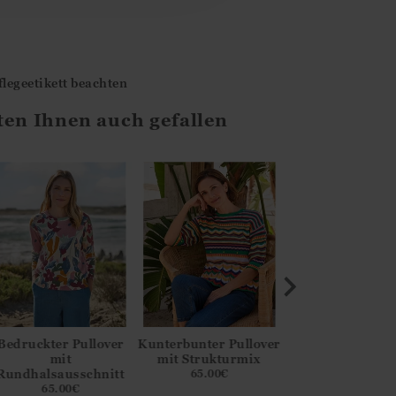
legeetikett beachten
ten Ihnen auch gefallen
Bedruckter Pullover
Kunterbunter Pullover
Wellenförmig
mit
mit Strukturmix
bretonischer Pul
Rundhalsausschnitt
65.00
€
65.00
€
65.00
€