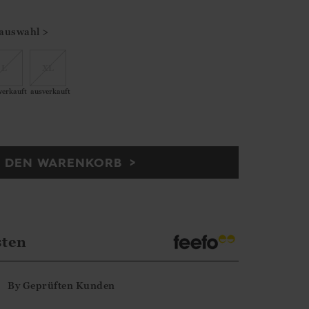
auswahl >
L
XL
verkauft
ausverkauft
N DEN WARENKORB
sten
By
Geprüften Kunden