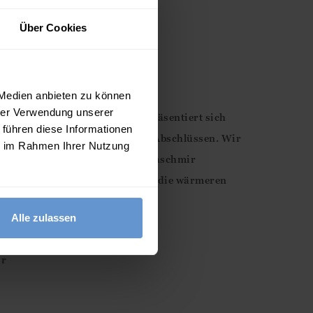
Über Cookies
 Medien anbieten zu können
hrer Verwendung unserer
m überziehen: Unser Pullover präsentiert sich
 führen diese Informationen
als-Ausschnitt und gerippten Abschlüssen. Wir
ie im Rahmen Ihrer Nutzung
 einen Hauch von luxuriösem Kaschmir
te Strick der ideale Begleiter für die wärmeren
Alle zulassen
ir