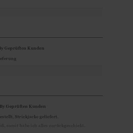
terne Bewertung. Wir sind total froh zu sehen,
ut gefällt!
By
Geprüften Kunden
ieferung
terne Bewertung. Es freut uns zu sehen, dass
den sind!
By
Geprüften Kunden
stellt, Strickjacke geliefert.
oß, somit habe ich alles zurückgeschickt.