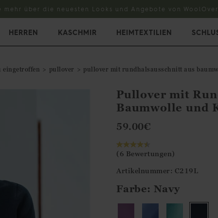
e mehr über die neuesten Looks und Angebote von WoolOver
HERREN
KASCHMIR
HEIMTEXTILIEN
SCHLU
 eingetroffen
pullover
pullover mit rundhalsausschnitt aus baum
Pullover mit Run
Baumwolle und 
59.00
€
(6 Bewertungen)
Artikelnummer: C219L
Farbe:
Navy