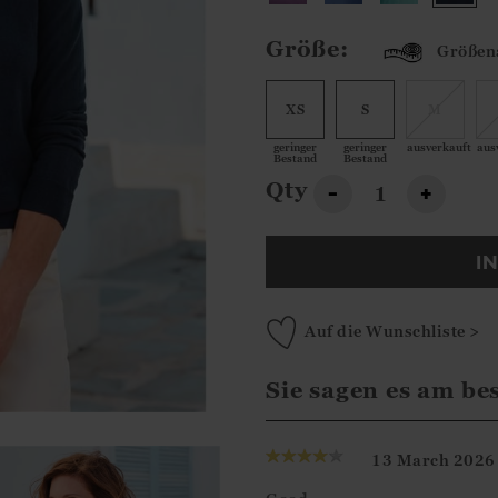
Größe:
Größen
XS
S
M
geringer
geringer
ausverkauft
aus
Bestand
Bestand
Qty
-
+
I
Auf die Wunschliste >
Sie sagen es am be
13 March 2026