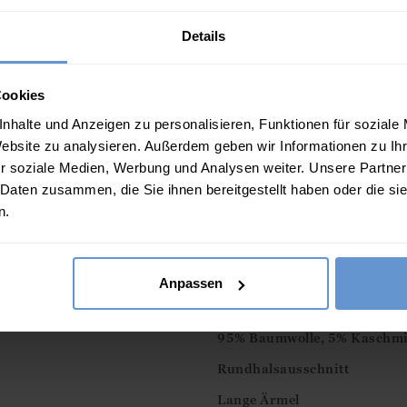
Details
Röhrenjeans
59.00
€
Cookies
Beschreibung
nhalte und Anzeigen zu personalisieren, Funktionen für soziale
Website zu analysieren. Außerdem geben wir Informationen zu I
Weich im Griff und leicht zu
r soziale Medien, Werbung und Analysen weiter. Unsere Partner
mit einem klassischem Rundh
 Daten zusammen, die Sie ihnen bereitgestellt haben oder die s
haben der kühlen Baumwolle
n.
beigefügt, somit ist der leich
Monate.
Anpassen
Eigenschaften
95% Baumwolle, 5% Kaschm
Rundhalsausschnitt
Lange Ärmel