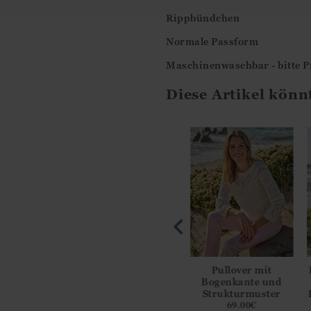
Rippbündchen
Normale Passform
Maschinenwaschbar - bitte Pf
Diese Artikel könn
turierter
Bretonischer Pullover
Pullover mit
genpullover
mit Knöpfen
Bogenkante und
Strukturmuster
9.00
€
95.00
€
69.00
€