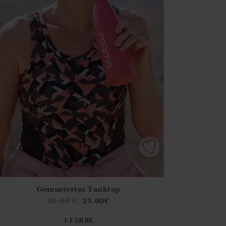
Gemustertes Tanktop
irstOrDefault()?.ExpectedDate
ena.Core.Domain.Models.ProductSizeModel?.Sizes?.FirstOrDe
35.00
€
25.00
€
?? ""
1 FARBE