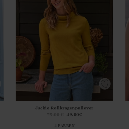
Jackie Rollkragenpullover
.Sizes?.FirstOrDefault()?.ExpectedDate
Athena.Core.Domain.Models.ProductSizeModel?.Sizes?.F
Ath
75.00
€
49.00
€
?? ""
4 FARBEN