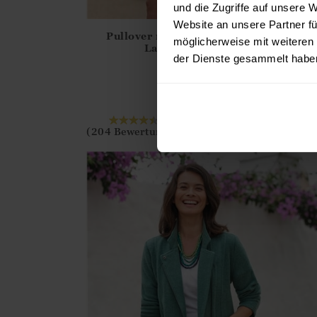
und die Zugriffe auf unsere 
Website an unsere Partner fü
Pullover mit Rundhalsausschnitt aus
möglicherweise mit weiteren
Athena.Core.Domain.Models.ProductSizeModel?
Lammwolle für Damen
der Dienste gesammelt habe
?? ""
69.00
€
55.00
€
13 FARBEN
Ja
Nein
IN DEN WARENKOR
(204 Bewertungen)