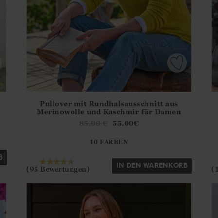
Pullover mit Rundhalsausschnitt aus
.Sizes?.FirstOrDefault()?.ExpectedDate
Athena.Core.Domain.Models.ProductSizeModel?.Sizes?.F
Ath
Merinowolle und Kaschmir für Damen
?? ""
85.00
€
55.00
€
10 FARBEN
Ja
Nein
B
IN DEN WARENKORB
(95 Bewertungen)
(