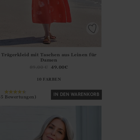
Trägerkleid mit Taschen aus Leinen für
irstOrDefault()?.ExpectedDate
ena.Core.Domain.Models.ProductSizeModel?.Sizes?.FirstOrDe
Damen
?? ""
89.00
€
49.00
€
10 FARBEN
Ja
Nein
IN DEN WARENKORB
55 Bewertungen)