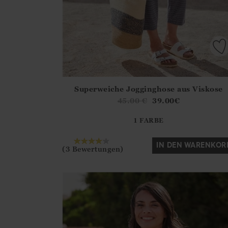
Superweiche Jogginghose aus Viskose
Athena.Core.Domain.Models.ProductSizeModel?
45.00
€
39.00
€
?? ""
1 FARBE
Ja
Nein
IN DEN WARENKOR
(3 Bewertungen)