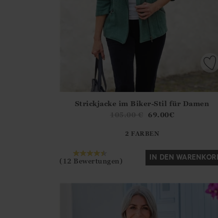
Strickjacke im Biker-Stil für Damen
Athena.Core.Domain.Models.ProductSizeModel?
105.00
€
69.00
€
?? ""
2 FARBEN
Ja
Nein
IN DEN WARENKOR
(12 Bewertungen)