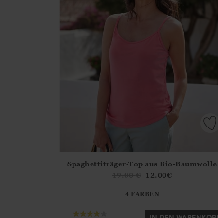
Spaghettiträger-Top aus Bio-Baumwolle
Athena.Core.Domain.Models.ProductSizeModel?
19.00
€
12.00
€
?? ""
4 FARBEN
Ja
Nein
IN DEN WARENKOR