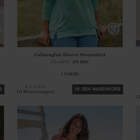
Calmraglan Sleeve Sweatshirt
.Sizes?.FirstOrDefault()?.ExpectedDate
Athena.Core.Domain.Models.ProductSizeModel?.Sizes?.F
Ath
55.00
€
39.00
€
?? ""
1 FARBE
Ja
Nein
B
IN DEN WARENKORB
(0 Bewertungen)
(