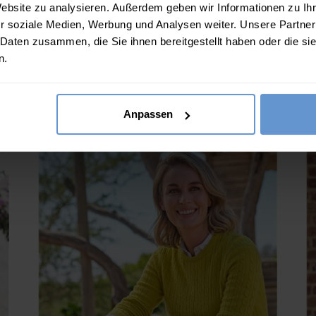
Website zu analysieren. Außerdem geben wir Informationen zu I
r soziale Medien, Werbung und Analysen weiter. Unsere Partner
Pullover mit V-Ausschnitt aus Lammwolle
 Daten zusammen, die Sie ihnen bereitgestellt haben oder die s
.Sizes?.FirstOrDefault()?.ExpectedDate
Athena.Core.Domain.Models.ProductSizeModel?.Sizes?.F
Ath
für Damen
n.
?? ""
65.00
€
55.00
€
9 FARBEN
Ja
Nein
Anpassen
(
B
IN DEN WARENKORB
(193 Bewertungen)