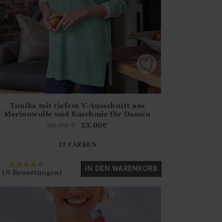
Tunika mit tiefem V-Ausschnitt aus
irstOrDefault()?.ExpectedDate
ena.Core.Domain.Models.ProductSizeModel?.Sizes?.FirstOrDe
Merinowolle und Kaschmir für Damen
?? ""
85.00
€
55.00
€
13 FARBEN
Ja
Nein
IN DEN WARENKORB
119 Bewertungen)