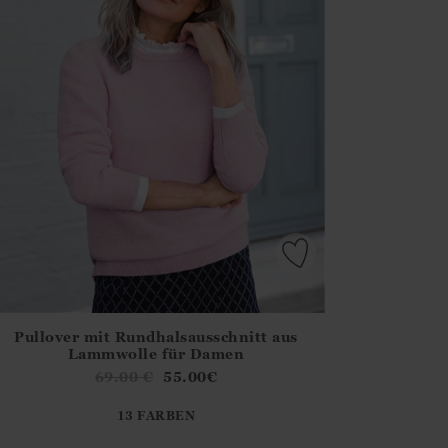
Pullover mit Rundhalsausschnitt aus
irstOrDefault()?.ExpectedDate
ena.Core.Domain.Models.ProductSizeModel?.Sizes?.FirstOrDe
Lammwolle für Damen
?? ""
69.00
€
55.00
€
13 FARBEN
Ja
Nein