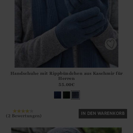
Handschuhe mit Rippbündchen aus Kaschmir für
Athena.Core.Domain.Models.ProductSizeModel?.Sizes?.Fir
Herren
?? ""
55.00
€
Ja
Nein
IN DEN WARENKORB
(2 Bewertungen)