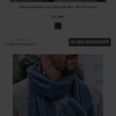
Handschuhe aus Schafleder für Herren
Athena.Core.Domain.Models.ProductSizeModel?.Sizes?.Fir
?? ""
59.00
€
Ja
Nein
IN DEN WARENKORB
(6 Bewertungen)