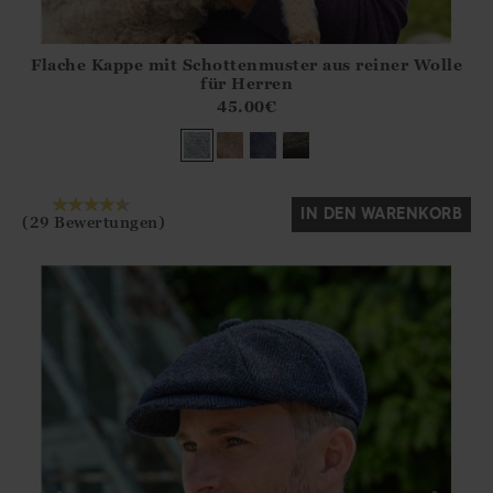
Flache Kappe mit Schottenmuster aus reiner Wolle
Athena.Core.Domain.Models.ProductSizeModel?.Sizes?.Fir
für Herren
?? ""
45.00
€
Ja
Nein
IN DEN WARENKORB
(29 Bewertungen)