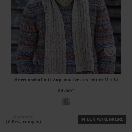
Herrenschal mit Zopfmuster aus reiner Wolle
Athena.Core.Domain.Models.ProductSizeModel?.Sizes?.Fir
?? ""
55.00
€
Ja
Nein
IN DEN WARENKORB
(0 Bewertungen)