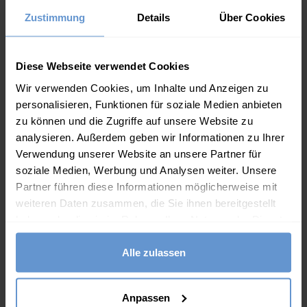
Zustimmung
Details
Über Cookies
Diese Webseite verwendet Cookies
Wir verwenden Cookies, um Inhalte und Anzeigen zu
personalisieren, Funktionen für soziale Medien anbieten
zu können und die Zugriffe auf unsere Website zu
analysieren. Außerdem geben wir Informationen zu Ihrer
Verwendung unserer Website an unsere Partner für
soziale Medien, Werbung und Analysen weiter. Unsere
Partner führen diese Informationen möglicherweise mit
Flache Kappe mit Schottenmuster aus reiner Wolle
weiteren Daten zusammen, die Sie ihnen bereitgestellt
Athena.Core.Domain.Models.ProductSizeModel?.Sizes?.Fir
für Herren
haben oder die sie im Rahmen Ihrer Nutzung der Dienste
?? ""
45.00
€
gesammelt haben.
Alle zulassen
Ja
Nein
IN DEN WARENKORB
(29 Bewertungen)
Anpassen