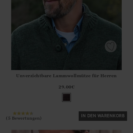
Unverzichtbare Lammwollmütze für Herren
Athena.Core.Domain.Models.ProductSizeModel?.Sizes?.Fir
?? ""
29.00
€
Ja
Nein
IN DEN WARENKORB
(5 Bewertungen)