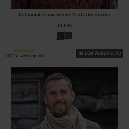
Ballonmütze aus reiner Wolle für Herren
Athena.Core.Domain.Models.ProductSizeModel?.Sizes?.Fir
?? ""
45.00
€
Ja
Nein
IN DEN WARENKORB
(27 Bewertungen)