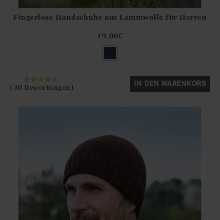
Fingerlose Handschuhe aus Lammwolle für Herren
Athena.Core.Domain.Models.ProductSizeModel?.Sizes?.Fir
?? ""
19.00
€
Ja
Nein
IN DEN WARENKORB
(30 Bewertungen)