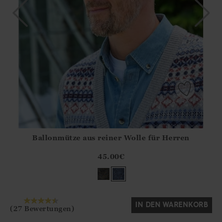
Ballonmütze aus reiner Wolle für Herren
Athena.Core.Domain.Models.ProductSizeModel?.Sizes?.Fir
?? ""
45.00
€
Ja
Nein
IN DEN WARENKORB
(27 Bewertungen)