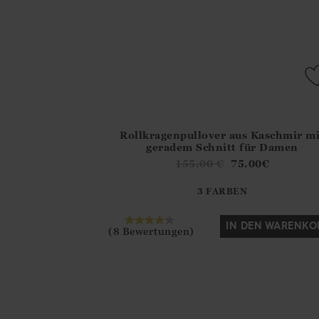
Rollkragenpullover aus Kaschmir mi
Athena.Core.Domain.Models.ProductSizeMo
geradem Schnitt für Damen
?? ""
155.00
€
75.00
€
3 FARBEN
Ja
Nein
IN DEN WARENKO
(8 Bewertungen)