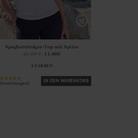
Spaghettiträger-Top mit Spitze
.FirstOrDefault()?.ExpectedDate
na.Core.Domain.Models.ProductSizeModel?.Sizes?.FirstOrDefa
22.00
€
11.00
€
?? ""
2 FARBEN
Ja
Nein
IN DEN WARENKORB
 Bewertungen)