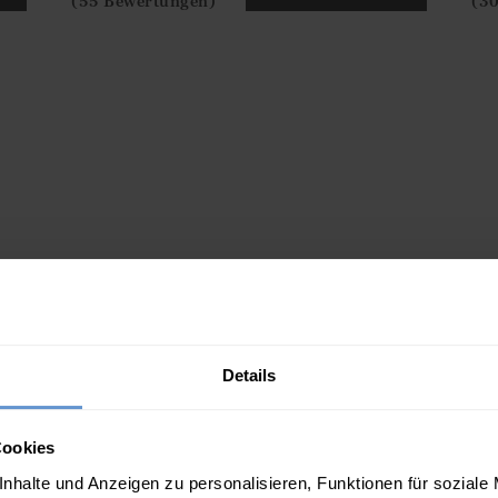
15 FARBEN
Ja
Nein
RB
IN DEN WARENKORB
(55 Bewertungen)
(3
Details
Cookies
nhalte und Anzeigen zu personalisieren, Funktionen für soziale