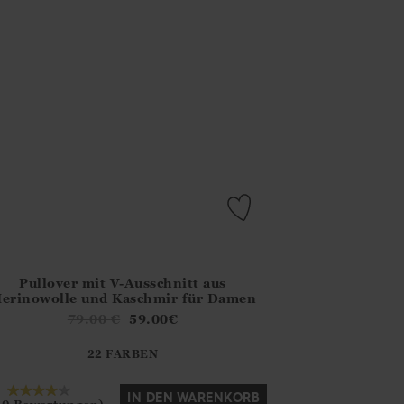
Pullover mit V-Ausschnitt aus
.FirstOrDefault()?.ExpectedDate
na.Core.Domain.Models.ProductSizeModel?.Sizes?.FirstOrDefa
erinowolle und Kaschmir für Damen
?? ""
79.00
€
59.00
€