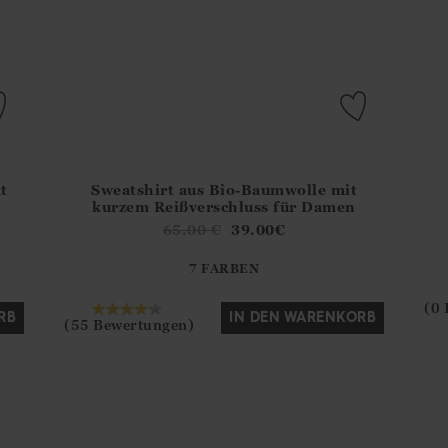
t
Sweatshirt aus Bio-Baumwolle mit
del?.Sizes?.FirstOrDefault()?.ExpectedDate
Athena.Core.Domain.Models.ProductSizeModel?.Sizes?
Athe
kurzem Reißverschluss für Damen
?? ""
65.00
€
39.00
€
7 FARBEN
Ja
Nein
(0
RB
IN DEN WARENKORB
(55 Bewertungen)