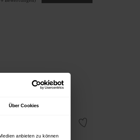
22 FARBEN
Ja
Nein
IN DEN WARENKORB
09 Bewertungen)
Über Cookies
 Medien anbieten zu können