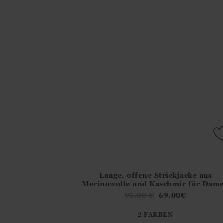
Lange, offene Strickjacke aus
Athena.Core.Domain.Models.ProductSizeMo
Merinowolle und Kaschmir für Dam