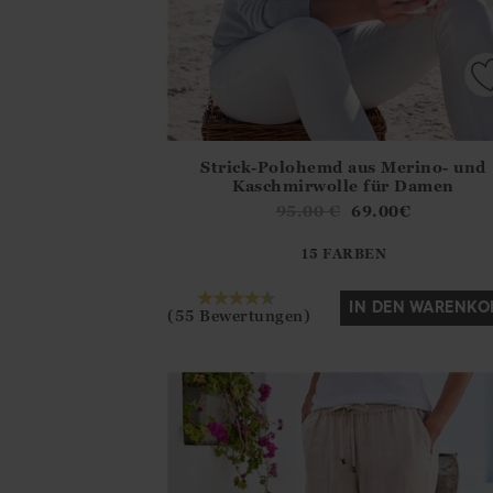
Strick-Polohemd aus Merino- und
Athena.Core.Domain.Models.ProductSizeMo
Kaschmirwolle für Damen
?? ""
95.00
€
69.00
€
15 FARBEN
Ja
Nein
IN DEN WARENKO
(55 Bewertungen)