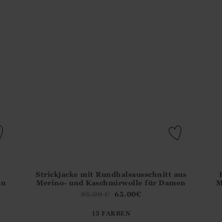
Strickjacke mit Rundhalsausschnitt aus
del?.Sizes?.FirstOrDefault()?.ExpectedDate
Athena.Core.Domain.Models.ProductSizeModel?.Sizes?
Athe
en
Merino- und Kaschmirwolle für Damen
M