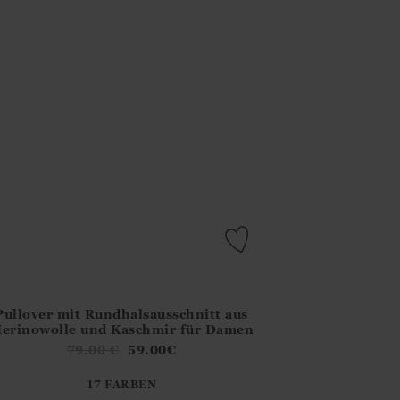
Pullover mit Rundhalsausschnitt aus
.FirstOrDefault()?.ExpectedDate
na.Core.Domain.Models.ProductSizeModel?.Sizes?.FirstOrDefa
erinowolle und Kaschmir für Damen