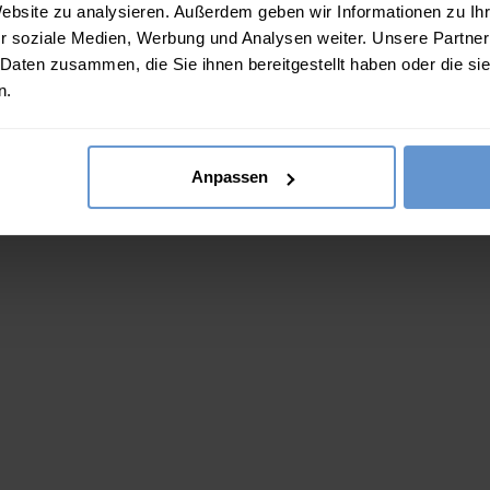
Website zu analysieren. Außerdem geben wir Informationen zu I
r soziale Medien, Werbung und Analysen weiter. Unsere Partner
 Daten zusammen, die Sie ihnen bereitgestellt haben oder die s
n.
Pullover mit V-Ausschnitt aus
del?.Sizes?.FirstOrDefault()?.ExpectedDate
Athena.Core.Domain.Models.ProductSizeModel?.Sizes?
Athe
Merinowolle und Kaschmir für Damen
M
?? ""
79.00
€
59.00
€
Anpassen
22 FARBEN
Ja
Nein
RB
IN DEN WARENKORB
(309 Bewertungen)
(2