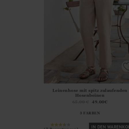
Leinenhose mit spitz zulaufenden
Athena.Core.Domain.Models.ProductSizeMo
Hosenbeinen
?? ""
65.00
€
49.00
€