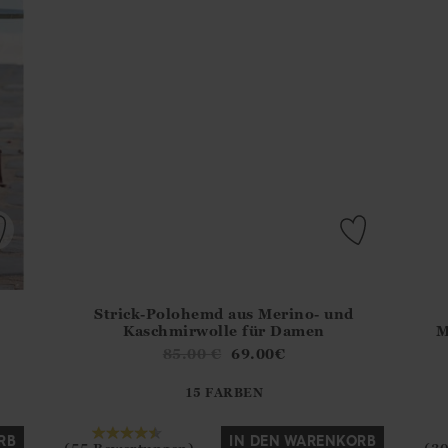
Strick-Polohemd aus Merino- und
del?.Sizes?.FirstOrDefault()?.ExpectedDate
Athena.Core.Domain.Models.ProductSizeModel?.Sizes?
Athe
Kaschmirwolle für Damen
M
?? ""
85.00
€
69.00
€