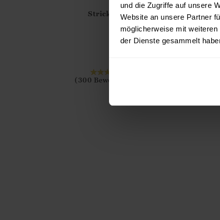
und die Zugriffe auf unsere 
Website an unsere Partner fü
möglicherweise mit weiteren
der Dienste gesammelt habe
Strickjacke mit Reißverschluss aus
Athena.Core.Domain.Models.ProductSizeMo
Lammwolle für Damen
?? ""
75.00
€
59.00
€
10 FARBEN
Ja
Nein
IN DEN WARENKO
(300 Bewertungen)