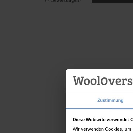
3 FARBEN
Ja
Nein
IN DEN WARENKO
(7 Bewertungen)
Zustimmung
Diese Webseite verwendet 
Wir verwenden Cookies, um I