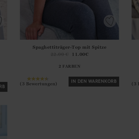
Spaghettiträger-Top mit Spitze
del?.Sizes?.FirstOrDefault()?.ExpectedDate
Athena.Core.Domain.Models.ProductSizeModel?.Sizes?
Athe
22.00
€
11.00
€
?? ""
2 FARBEN
Ja
Nein
IN DEN WARENKORB
(3 Bewertungen)
(3
RB