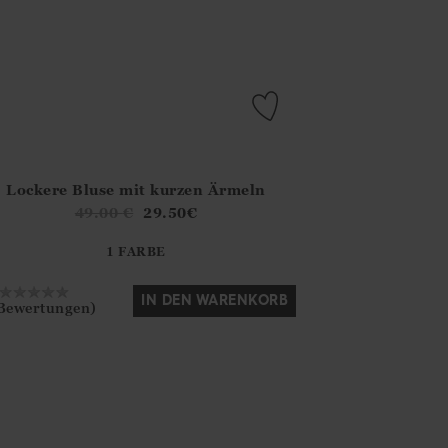
Lockere Bluse mit kurzen Ärmeln
.FirstOrDefault()?.ExpectedDate
na.Core.Domain.Models.ProductSizeModel?.Sizes?.FirstOrDefa
49.00
€
29.50
€
?? ""
1 FARBE
Ja
Nein
IN DEN WARENKORB
 Bewertungen)