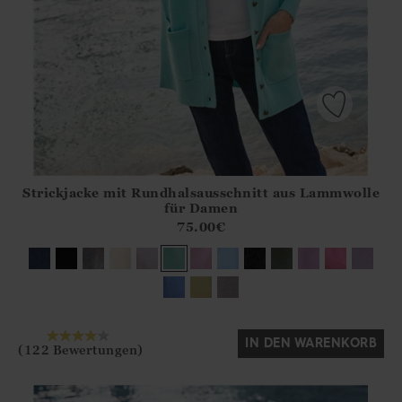
Strickjacke mit Rundhalsausschnitt aus Lammwolle
Athena.Core.Domain.Models.ProductSizeModel?.Sizes?.Fir
für Damen
?? ""
75.00
€
Ja
Nein
IN DEN WARENKORB
(122 Bewertungen)