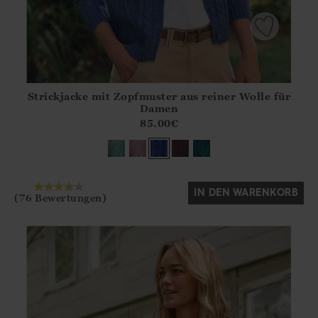
Strickjacke mit Zopfmuster aus reiner Wolle für
Athena.Core.Domain.Models.ProductSizeModel?.Sizes?.Fir
Damen
?? ""
85.00
€
Ja
Nein
IN DEN WARENKORB
(76 Bewertungen)