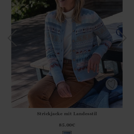
Strickjacke mit Landesstil
Athena.Core.Domain.Models.ProductSizeModel?.Sizes?.Fir
?? ""
85.00
€