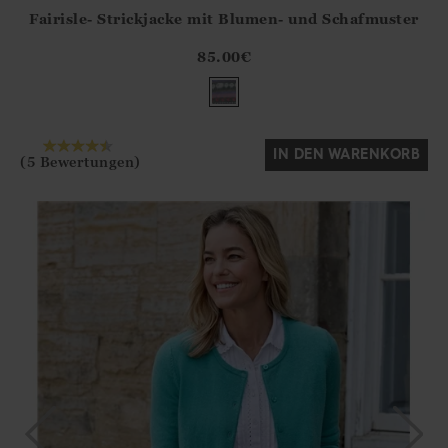
Fairisle- Strickjacke mit Blumen- und Schafmuster
Athena.Core.Domain.Models.ProductSizeModel?.Sizes?.Fir
?? ""
85.00
€
Ja
Nein
IN DEN WARENKORB
(5 Bewertungen)