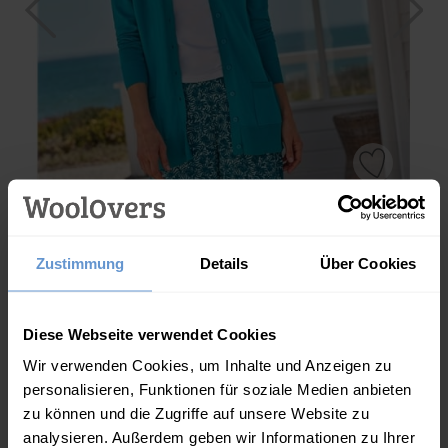
Long-Strickjacke mit V-Ausschnitt aus Baumwolle
Zustimmung
Details
Über Cookies
Athena.Core.Domain.Models.ProductSizeModel?.Sizes?.Fir
und Kaschmir
?? ""
59.00
€
Diese Webseite verwendet Cookies
Ja
Nein
Wir verwenden Cookies, um Inhalte und Anzeigen zu
personalisieren, Funktionen für soziale Medien anbieten
IN DEN WARENKORB
(20 Bewertungen)
zu können und die Zugriffe auf unsere Website zu
analysieren. Außerdem geben wir Informationen zu Ihrer