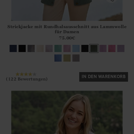
Strickjacke mit Rundhalsausschnitt aus Lammwolle
Athena.Core.Domain.Models.ProductSizeModel?.Sizes?.Fir
für Damen
?? ""
75.00
€
Ja
Nein
IN DEN WARENKORB
(122 Bewertungen)