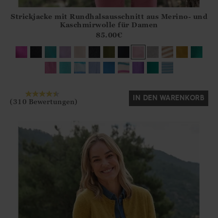
Strickjacke mit Rundhalsausschnitt aus Merino- und
Athena.Core.Domain.Models.ProductSizeModel?.Sizes?.Fir
Kaschmirwolle für Damen
?? ""
85.00
€
Ja
Nein
IN DEN WARENKORB
(310 Bewertungen)