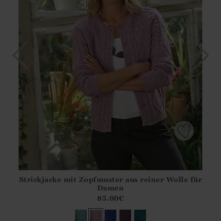
Strickjacke mit Zopfmuster aus reiner Wolle für
Athena.Core.Domain.Models.ProductSizeModel?.Sizes?.Fir
Damen
?? ""
85.00
€