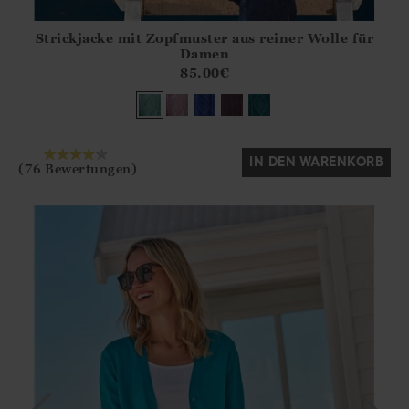
Strickjacke mit Zopfmuster aus reiner Wolle für
Athena.Core.Domain.Models.ProductSizeModel?.Sizes?.Fir
Damen
?? ""
85.00
€
Ja
Nein
IN DEN WARENKORB
(76 Bewertungen)