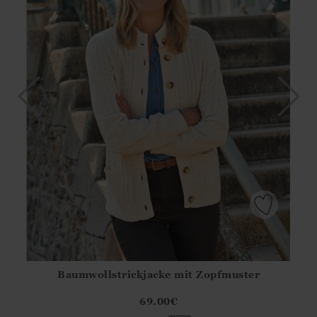
Baumwollstrickjacke mit Zopfmuster
Athena.Core.Domain.Models.ProductSizeModel?.Sizes?.Fir
?? ""
69.00
€