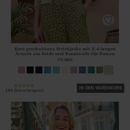
Kurz geschnittene Strickjacke mit 3/4-langen
Athena.Core.Domain.Models.ProductSizeModel?.Sizes?.Fir
Ärmeln aus Seide und Baumwolle für Damen
?? ""
59.00
€
Ja
Nein
IN DEN WARENKORB
(84 Bewertungen)