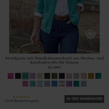
Strickjacke mit Rundhalsausschnitt aus Merino- und
Athena.Core.Domain.Models.ProductSizeModel?.Sizes?.Fir
Kaschmirwolle für Damen
?? ""
85.00
€
Ja
Nein
IN DEN WARENKORB
(310 Bewertungen)