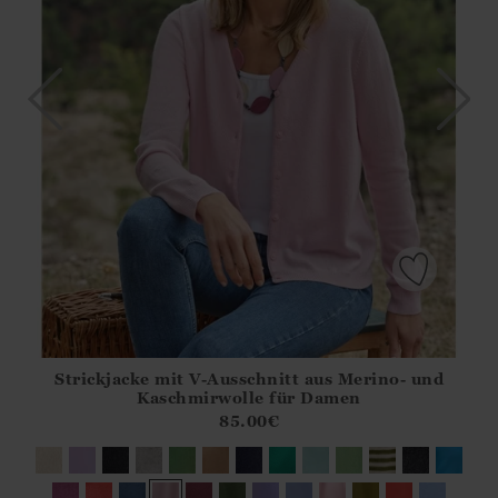
Strickjacke mit V-Ausschnitt aus Merino- und
Athena.Core.Domain.Models.ProductSizeModel?.Sizes?.Fir
Kaschmirwolle für Damen
?? ""
85.00
€
Ja
Nein