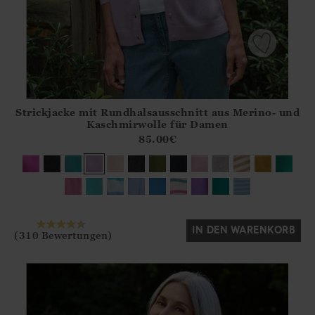
Strickjacke mit Rundhalsausschnitt aus Merino- und
Athena.Core.Domain.Models.ProductSizeModel?.Sizes?.Fir
Kaschmirwolle für Damen
?? ""
85.00
€
Ja
Nein
IN DEN WARENKORB
(310 Bewertungen)