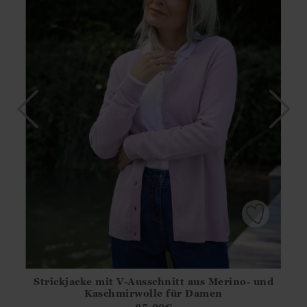
Strickjacke mit V-Ausschnitt aus Merino- und
Athena.Core.Domain.Models.ProductSizeModel?.Sizes?.Fir
Kaschmirwolle für Damen
?? ""