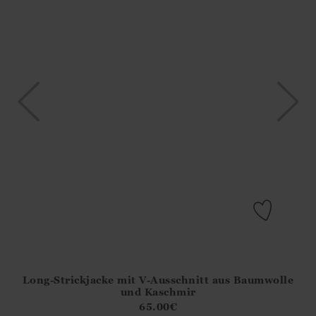
Long-Strickjacke mit V-Ausschnitt aus Baumwolle
Athena.Core.Domain.Models.ProductSizeModel?.Sizes?.Fir
und Kaschmir
?? ""
65.00
€