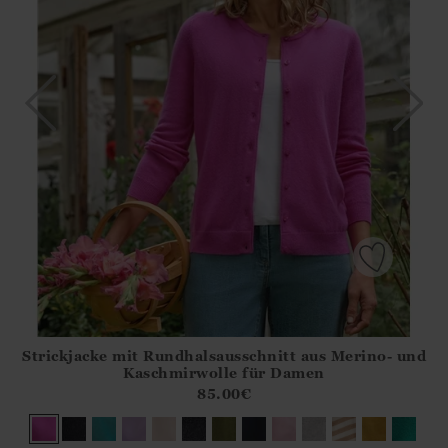
Strickjacke mit Rundhalsausschnitt aus Merino- und
Athena.Core.Domain.Models.ProductSizeModel?.Sizes?.Fir
Kaschmirwolle für Damen
?? ""
85.00
€
Ja
Nein