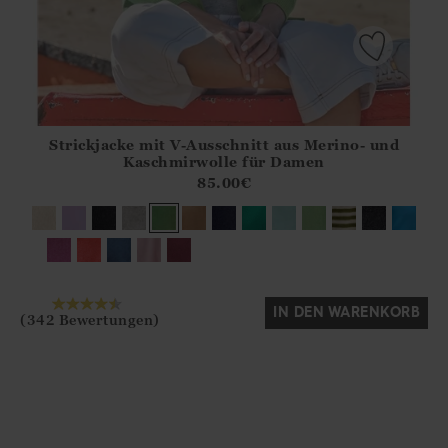
Strickjacke mit V-Ausschnitt aus Merino- und
Athena.Core.Domain.Models.ProductSizeModel?.Sizes?.Fir
Kaschmirwolle für Damen
?? ""
85.00
€
Ja
Nein
IN DEN WARENKORB
(342 Bewertungen)