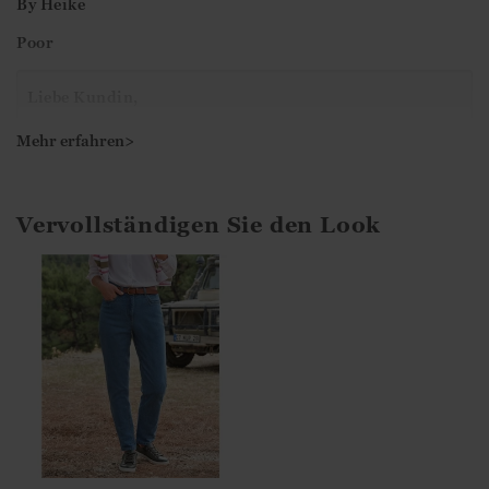
By
Heike
Poor
Liebe Kundin,
Vielen Dank für Ihr Feedback. Wir freuen uns, dass Sie
Mehr erfahren>
sich die Zeit genommen haben, Ihre Bewertung
abzugeben.
Vervollständigen Sie den Look
Mit freundlichen Grüßen
Ismini