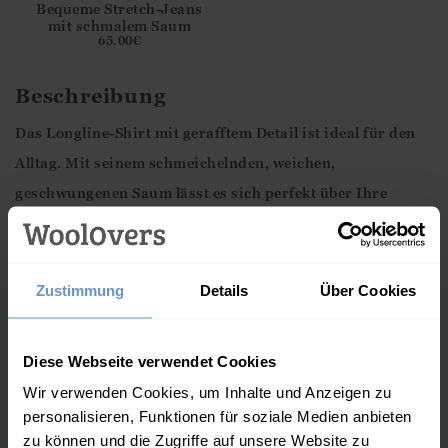
Bequeme Stretch-Jeans
mit schmalem Saum
65.00
€
Beschreibung
Das Longline-Shirt mit gerafftem Detail ist ideal für den
Alltag. Mit seinem schmeichelnden, weichen,
geschwungenen Saum lässt es sich perfekt über Ihre
Lieblingsjeans ziehen. Aus weichem, atmungsaktivem
Material gefertigt, ist dieses Shirt perfekt für die
kommende Saison.
Zustimmung
Details
Über Cookies
Eigenschaften
Diese Webseite verwendet Cookies
95 % Viskose, 5 % Elastan
Wir verwenden Cookies, um Inhalte und Anzeigen zu
Langärmlig
personalisieren, Funktionen für soziale Medien anbieten
V-Ausschnitt mit Kerbe
zu können und die Zugriffe auf unsere Website zu