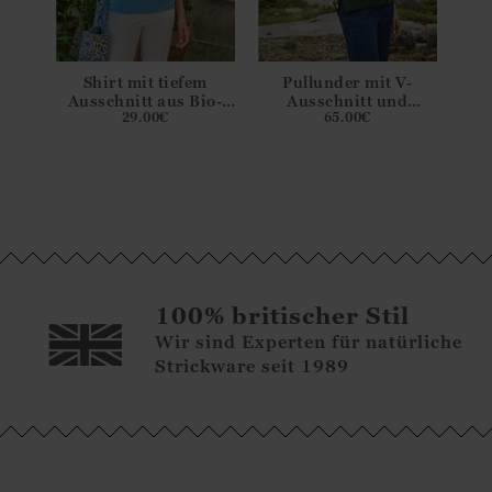
Shirt mit tiefem
Pullunder mit V-
Ausschnitt aus Bio-
Ausschnitt und
29.00
€
65.00
€
t
Baumwolle
seitlichen Knöpfen
nitt
100% britischer Stil
Wir sind Experten für natürliche
Strickware seit 1989