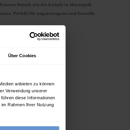
Feinere Details wie die Knöpfe in Hornoptik
Luxus. Perfekt für ungezwungene und formelle
Über Cookies
 Horn-Optik (vorne)
 Medien anbieten zu können
hrer Verwendung unserer
 führen diese Informationen
ie im Rahmen Ihrer Nutzung
legeetikett beachten