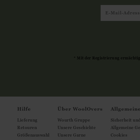
* Mit der Registrierung ermächti
Hilfe
Über WoolOvers
Allgemein
Lieferung
Wourth Gruppe
Sicherheit un
Retouren
Unsere Geschichte
Allgemeine G
Größenauswahl
Unsere Garne
Cookies