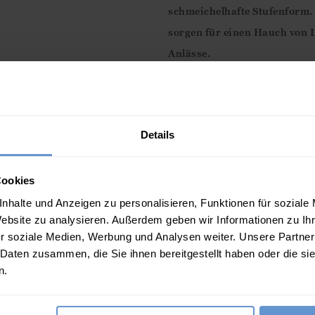
schmeichelhafte Stufenform. 
sorgen für einen Hauch von 
Anlässe.
Eigenschaften
100% Baumwolle
Details
V-Ausschnitt
Lange Ärmel
Cookies
Funktionale Knopfleisten in
nhalte und Anzeigen zu personalisieren, Funktionen für soziale
Angesetzte Stufen
Website zu analysieren. Außerdem geben wir Informationen zu I
2 praktische Nahttaschen
r soziale Medien, Werbung und Analysen weiter. Unsere Partner
 Daten zusammen, die Sie ihnen bereitgestellt haben oder die s
Normale Passform
n.
Unser Model trägt Größe 36
Maschinenwaschbar - bitte Pf