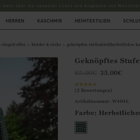
e mehr über die neuesten Looks und Angebote von WoolOver
HERREN
KASCHMIR
HEIMTEXTILIEN
SCHLU
 eingetroffen
kleider & röcke
geknöpftes stufenkleidherbstliches 
Geknöpftes Stufe
85.00
€
35.00
€
(2 Bewertungen)
Artikelnummer: W404L
Farbe:
Herbstlich