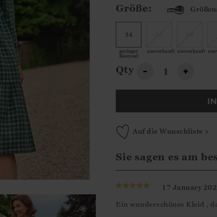
Größe:
Größen
34
36
38
geringer
ausverkauft
ausverkauft
aus
Bestand
Qty
-
+
I
Auf die Wunschliste >
Sie sagen es am be
17 January 20
Ein wunderschönes Kleid , da