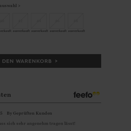
auswahl >
40
42
44
46
48
verkauft
ausverkauft
ausverkauft
ausverkauft
ausverkauft
N DEN WARENKORB
sten
25
By
Geprüften Kunden
ss sich sehr angenehm tragen lässt!