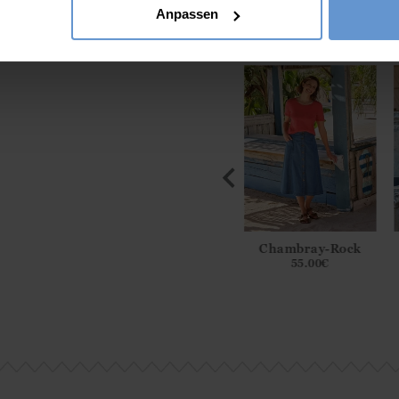
Anpassen
Diese Artikel könn
tes Kleid aus
Figurschmeichelndes
Chambray-Rock
mwolle
Kurzarmkleid
55.00
€
9.00
€
59.00
€