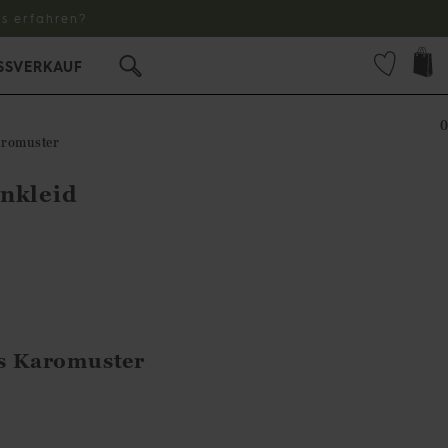
s erfahren?
SSVERKAUF
0
karomuster
nkleid
es Karomuster