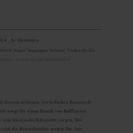
terne Bewertung. Wir sind total froh zu sehen,
gefällt!
024
By
Alexandra
leid. Super bequemer Schnitt. Vielleicht ein
 prima. Anziehen und Wohlfühlen!
terne Bewertung. Wir sind total froh zu sehen,
gefällt!
t diesem zeitlosen, herbstlichen Baumwoll-
itt sorgt für einen Hauch von Raffinesse,
 eine klassische Silhouette sorgen. Die
e und die Brustabnäher sorgen für eine