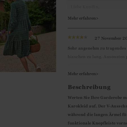
Liebe Kundin,
herzlichen Dank für die 5-S
Mehr erfahren>
dass Ihnen das Kleid so gut 
Bis zum nächsten Mal!
27 November 2
Sehr angenehm zu tragendes K
Liebe Grüße
bisschen zu lang. Ansonsten
Ismini
Liebe Alexandra,
Mehr erfahren>
herzlichen Dank für die 5-S
Beschreibung
dass Ihnen das Kleid so gut 
Bis zum nächsten Mal!
Werten Sie Ihre Garderobe mi
Karokleid auf. Der V-Ausschn
Liebe Grüße
während die langen Ärmel für
Ismini
funktionale Knopfleiste vorn