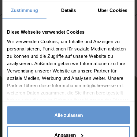
Zustimmung
Details
Über Cookies
Retouren
Diese Webseite verwendet Cookies
Unkomplizierte Abwicklung für
Wir verwenden Cookies, um Inhalte und Anzeigen zu
einen Umtausch oder
Rückerstattung, solange Sie die
personalisieren, Funktionen für soziale Medien anbieten
Ware innerhalb von 28 Tagen an
zu können und die Zugriffe auf unsere Website zu
uns zurückschicken.
analysieren. Außerdem geben wir Informationen zu Ihrer
Verwendung unserer Website an unsere Partner für
soziale Medien, Werbung und Analysen weiter. Unsere
Partner führen diese Informationen möglicherweise mit
weiteren Daten zusammen, die Sie ihnen bereitgestellt
Melden Sie sich für unseren
haben oder die sie im Rahmen Ihrer Nutzung der Dienste
Newsletter an
gesammelt haben.
Möchten Sie mehr über die neuesten Looks und
Alle zulassen
Angebote von WoolOvers erfahren?
Anpassen