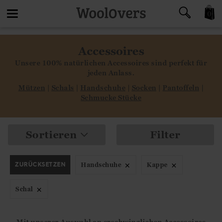
0
Toggle
Accessoires
navigation
Unsere 100% natürlichen Accessoires sind perfekt für
jeden Anlass.
Mütz
e
n
|
Schals
|
Handschuhe
|
So
cken
|
Pantoffeln
|
Schmucke Stücke
Sortieren
Filter
ZURÜCKSETZEN
Handschuhe
Kappe
Schal
Mit unserer Auswahl an erschwinglichen Accessoires