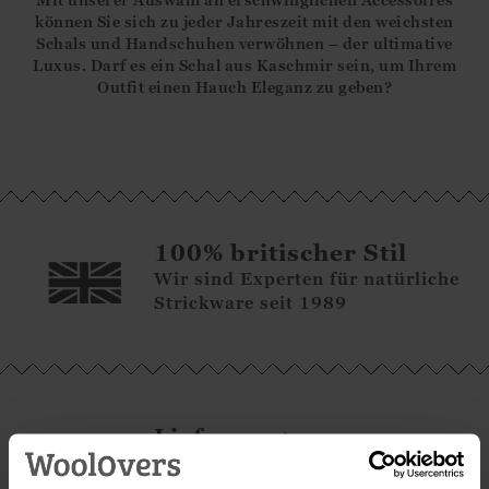
können Sie sich zu jeder Jahreszeit mit den weichsten
Schals und Handschuhen verwöhnen – der ultimative
Luxus. Darf es ein Schal aus Kaschmir sein, um Ihrem
Outfit einen Hauch Eleganz zu geben?
100% britischer Stil
Wir sind Experten für natürliche
Strickware seit 1989
Lieferung
6.95€ für Standardversand