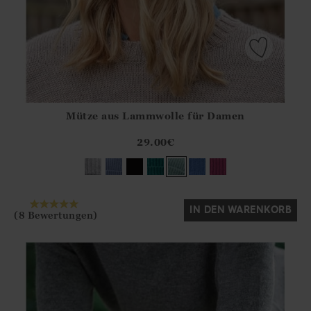
Mütze aus Lammwolle für Damen
Athena.Core.Domain.Models.ProductSizeModel?.Sizes?.Fir
?? ""
29.00
€
Ja
Nein
IN DEN WARENKORB
(8 Bewertungen)