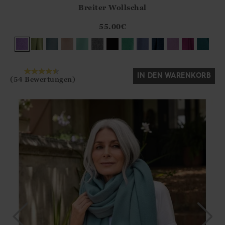
Breiter Wollschal
Athena.Core.Domain.Models.ProductSizeModel?.Sizes?.Fir
?? ""
55.00
€
Ja
Nein
IN DEN WARENKORB
(54 Bewertungen)