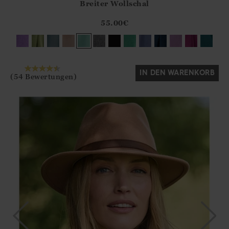
Breiter Wollschal
Athena.Core.Domain.Models.ProductSizeModel?.Sizes?.Fir
?? ""
55.00
€
Ja
Nein
IN DEN WARENKORB
(54 Bewertungen)