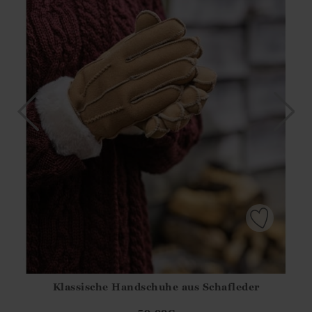
Klassische Handschuhe aus Schafleder
Athena.Core.Domain.Models.ProductSizeModel?.Sizes?.Fir