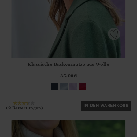
Klassische Baskenmütze aus Wolle
Athena.Core.Domain.Models.ProductSizeModel?.Sizes?.Fir
?? ""
35.00
€
Ja
Nein
IN DEN WARENKORB
(9 Bewertungen)