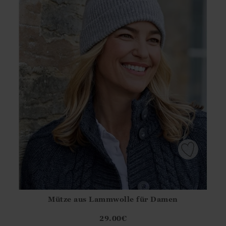
Mütze aus Lammwolle für Damen
Athena.Core.Domain.Models.ProductSizeModel?.Sizes?.Fir
?? ""
29.00
€