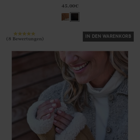
?? ""
45.00
€
Ja
Nein
IN DEN WARENKORB
(8 Bewertungen)