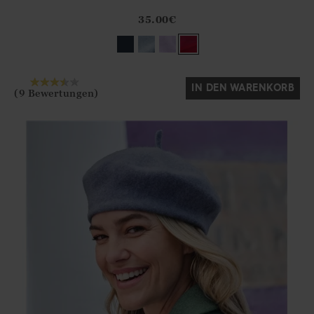
Athena.Core.Domain.Models.ProductSizeModel?.Sizes?.Fir
?? ""
35.00
€
Ja
Nein
IN DEN WARENKORB
(9 Bewertungen)