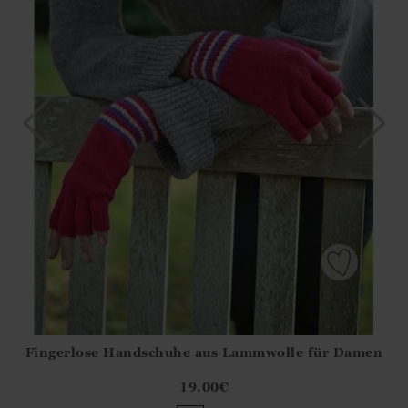
Fingerlose Handschuhe aus Lammwolle für Damen
Athena.Core.Domain.Models.ProductSizeModel?.Sizes?.Fir
?? ""
19.00
€