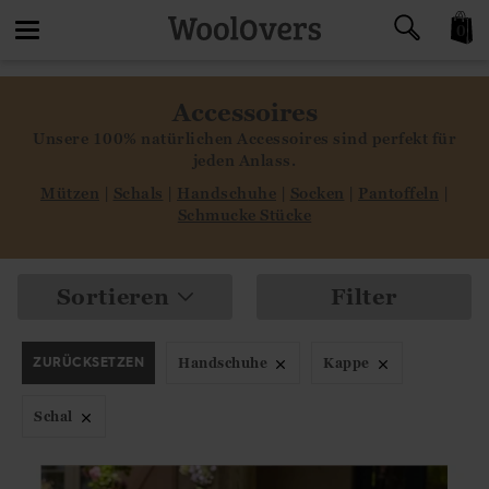
0
Toggle
Accessoires
navigation
Unsere 100% natürlichen Accessoires sind perfekt für
jeden Anlass.
Mütz
e
n
|
Schals
|
Handschuhe
|
So
cken
|
Pantoffeln
|
Schmucke Stücke
Sortieren
Filter
ZURÜCKSETZEN
Handschuhe
Kappe
Schal