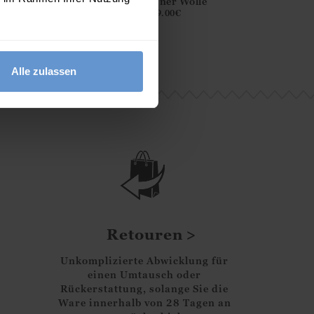
Rautenmuster aus
aus reiner Wolle
Girlande "Be me
reiner Wolle
99.00
€
19.00
€
99.00
€
Alle zulassen
Retouren
Unkomplizierte Abwicklung für
einen Umtausch oder
Rückerstattung, solange Sie die
Ware innerhalb von 28 Tagen an