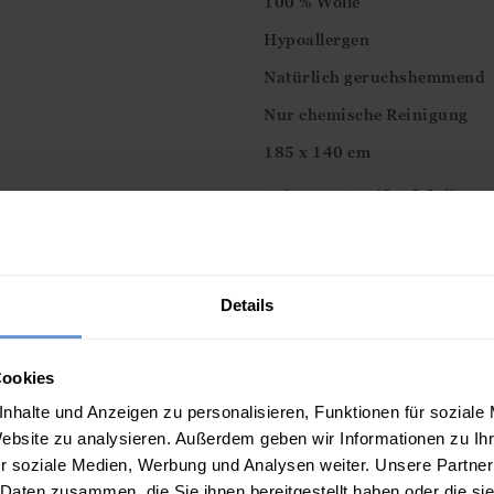
100 % Wolle
Hypoallergen
Natürlich geruchshemmend
Nur chemische Reinigung
185 x 140 cm
Diese Artikel könn
Details
Cookies
nhalte und Anzeigen zu personalisieren, Funktionen für soziale
Website zu analysieren. Außerdem geben wir Informationen zu I
r soziale Medien, Werbung und Analysen weiter. Unsere Partner
llover aus
Verspielter Sooty und
Kniedecke aus reiner
 Daten zusammen, die Sie ihnen bereitgestellt haben oder die s