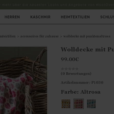
e mehr über die neuesten Looks und Angebote von WoolOver
HERREN
KASCHMIR
HEIMTEXTILIEN
SCHLU
mtextilien
accessoires für zuhause
wolldecke mit punktenaltrosa
Wolldecke mit P
99.00
€
(0 Bewertungen)
Artikelnummer: P1030
Farbe:
Altrosa