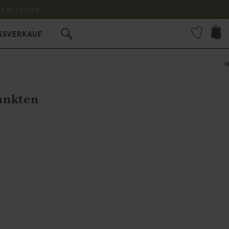
s erfahren?
SSVERKAUF
0
unkten