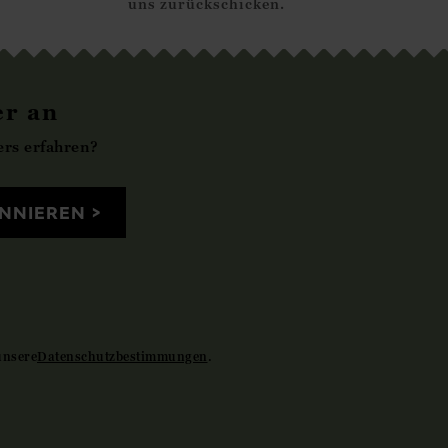
uns zurückschicken.
er an
rs erfahren?
NNIEREN
unsere
Datenschutzbestimmungen
.